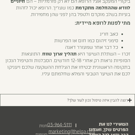
ביקורי המעקב אצל הרופא הם לא רק פורמליות – הם
חיוניים
לוודא שההחלמה מתקדמת
כמו שצריך. הרופא יכול לזהות
בעיות בשלב מוקדם ולטפל בהן לפני שהן מחמירות.
מתי לפנות לרופא מיידית:
כאב חריג
סימני זיהום כמו חום או הפרשות
כל דבר אחר שמעורר דאגה
זכרו – השתלת השיער היא
תהליך ארוך טווח
. התוצאות
הסופיות נראות רק אחרי 12-18 חודשים. הסבלנות והטיפול הנכון
בתקופה הראשונית יבטיחו את הצלחת ההשקעה שלכם ויעניקו
לכם את השיער הטבעי והמלא שחלמתם עליו.
רוצה להבין איזה טיפול נכון לעור שלך?
השאירי לנו את
03-964-5111
|
חנות
הפרטים שלך, ואנחנו
marketing@helga.co.il
סניפים