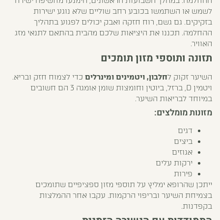
ההחלמה. במהלך השבועות הראשונים, הימנעו מחשיפה ישירה
לשמש או השתמשו בכובע רחב שוליים שלא נוגע ישירות
בזקיקים. גם גשם, רוח חזקה ואבק יכולים לפגוע בתהליך
ההחלמה. תכננו את היציאות שלכם מהבית בהתאם לתנאי מזג
האוויר.
תזונה ותוספי מזון תומכים
השיער זקוק ל
חלבון, ויטמינים ומינרלים
כדי לצמוח חזק ובריא.
ויטמין D, ברזל, ביוטין וחומצות שומן אומגה 3 הם חשובים
במיוחד לבריאות השיער.
מזונות מומלצים:
דגים
ביצים
אגוזים
ירקות עלים
פירות
ייתכן שהרופא ימליץ על תוספי מזון ספציפיים שתומכים
בצמיחת השיער ובריפוי הרקמות. עקבו אחר ההמלצות
בקפדנות.