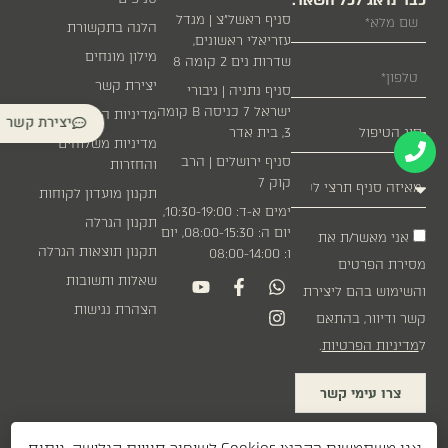
כבר נדאג לכל השאר.
סניף ראשל״צ | מגדל
הלגה בתקשורת
עזריאלי ראשונים,
מילון מונחים
שדרות נים 2 קומה 8
יצירת קשר
סניף נתניה | גיבורי
ישראל 7 כניסה B קומה
מדיניות הפרטיות
יצירת קשר
3, בית אדר
מדיניות משלוחים
סניף ירושלים | הרב
והחזרות
קוק 7
תקנון מועדון לקוחות
ימים א-ד: 10:30-19:00,
תקנון הגרלה
יום ה: 08:00-15:30, יום
אני מאשר/ת את
תקנון תוצאות הגרלה
ו: 08:00-14:00
מסירת הפרטים
שאלות ותשובות
והשימוש בהם ליצירת
הצהרת נגישות
קשר ודיוור, בהתאם
ל
מדיניות הפרטיות
.
צרו עימי קשר