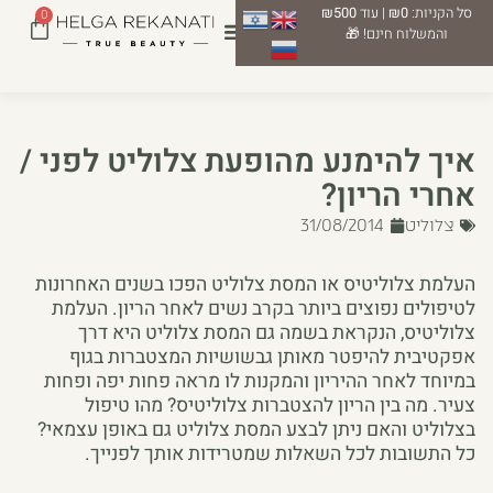
סל הקניות:
₪0
| עוד
₪500
0
והמשלוח חינם! 🎁
איך להימנע מהופעת צלוליט לפני /
אחרי הריון?
צלוליט
31/08/2014
העלמת צלוליטיס או המסת צלוליט הפכו בשנים האחרונות
לטיפולים נפוצים ביותר בקרב נשים לאחר הריון. העלמת
צלוליטיס, הנקראת בשמה גם המסת צלוליט היא דרך
אפקטיבית להיפטר מאותן גבשושיות המצטברות בגוף
במיוחד לאחר ההיריון והמקנות לו מראה פחות יפה ופחות
צעיר. מה בין הריון להצטברות צלוליטיס? מהו טיפול
בצלוליט והאם ניתן לבצע המסת צלוליט גם באופן עצמאי?
כל התשובות לכל השאלות שמטרידות אותך לפנייך.