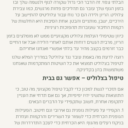
הבלתי צפוי. זה הדבר הכי גדול שקורה לגוף ולנשמה שלך ובו
בזמן הגוף שלך עובר גם תהליכים פחות מרגשים, כמו צבירת
צלוליט. הריון ולידה הם כר נוח עבור צלוליטיס להתיישב על
הירכיים, ישבן, מותניים והבטן. אחת הסיבות היא החלשות של
רקמות החיבור שעוברות תהפוכות רציניות.
כיוון שטיפולי העלמת צלוליט מקצועיים ממש לא מומלצים בזמן
הריון, מרבית הנשים דוחות אותם לאחרי הלידה אבל אז החיים
כבר זורמים בקצב מהיר עד בלתי אפשרי ואנחנו אחריהם.
רוצה לדעת מה באמת עובד נגד צלוליט?
במדריך המלא שלנו
לטיפול בצלוליט
תמצאי את כל השיטות המתקדמות שאנחנו
משתמשות בהן בקליניקה.
טיפול בצלוליט – אפשר גם בבית
אם תזכרי לגשת למכון כדי לקבל טיפול מקצועי, מה טוב, כי
התוצאות שתשיגי יהיו יפיפיות, אך גם אם תדחי את העניין
לתקופה אחרת, חשוב שתקפידי על הדברים הבאים:
1. הקפידי על פעילות גופנית גם אירובי וגם חיטוב. הפעילות
הגופנית הכרחית כדי לשמור על השרירים והרקמות ועוזרת
בניקוז רעלים מהגוף. היא הכרחית כדי לעכב התדרדרות של