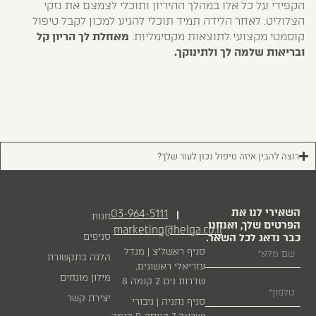
הקפידי על כל אלו במהלך ההיריון ותוכלי לצמצם את נזקי
הצלוליט. לאחר הלידה תמיד תוכלי להגיע למכון לקבל טיפול
קוסמטי מקצועי לתוצאות מקסימליות.
מאחלת לך הריון קל
ובריאות שלמה לך ולתינוקך.
רוצה להבין איזה טיפול נכון לעור שלך?
השאירי לנו את
03-964-5111
|
חנות
הפרטים שלך, ואנחנו
marketing@helga.co.il
כבר נדאג לכל השאר.
סניפים
סניף ראשל״צ | מגדל
הלגה בתקשורת
עזריאלי ראשונים,
מילון מונחים
שדרות נים 2 קומה 8
יצירת קשר
סניף נתניה | גיבורי