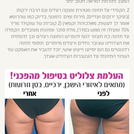
המצב ותורמת למראה חטוב יותר.
2. הקפידי על תזונה מטהרת ומנקה רעלים עם הרבה ירקות
(בעיקר ירוקים ועליים), פירות ומים. הימנעי, בדיוק כמו שהרופא
אומר לך לעשות, מאלכוהול וקפאין (2 קוביות של שוקולד מריר
70% ומעלה זה ממש בסדר), מלח סוכר ומזונות מעובדים. הקפדה
על תזונה כזו תעזור לגוף להפריש החוצה רעלים וכך להפחית
את הצלוליט שצובר נוזלים ורעלים מיותרים. תוספי תזונה
רלוונטיים גם הם יסייעו וייעוץ אישי, יוכל להגביר את האפקט של
השינוי התזונתי על הצטברות הצלוליט אצלך.